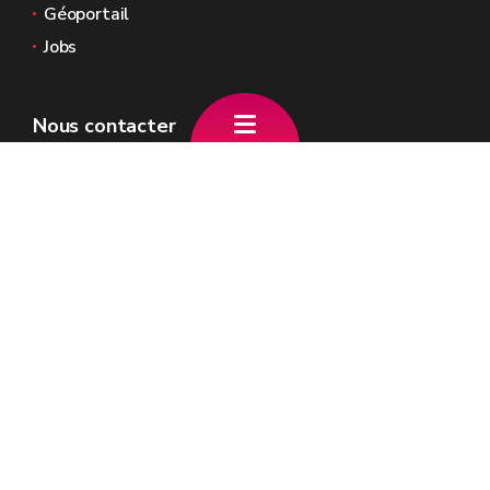
Géoportail
Jobs
Nous contacter
Place Joséphine-Charlotte, 2
5100 Jambes
+32 (0)81 81 08 00
info.dalcq@gov.wallonie.be
Le site officiel de la Wallonie - GW - Anne-
Catherine DALCQ