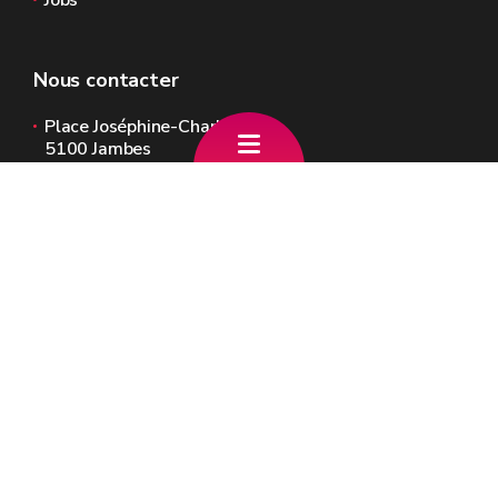
Jobs
Nous contacter
Place Joséphine-Charlotte, 2
5100 Jambes
+32 (0)81 81 08 00
info.dalcq@gov.wallonie.be
Le site officiel de la Wallonie - GW - Anne-
Catherine DALCQ
🍪
Mentions légales