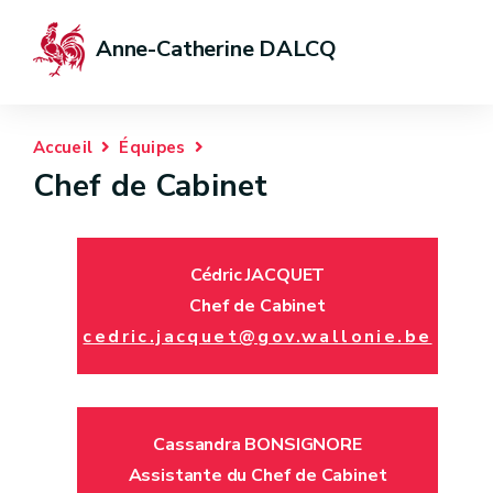
Anne-Catherine DALCQ
Accueil
Équipes
Chef de Cabinet
Cédric JACQUET
Chef de Cabinet
cedric.jacquet@gov.wallonie.be
Cassandra BONSIGNORE
Assistante du Chef de Cabinet