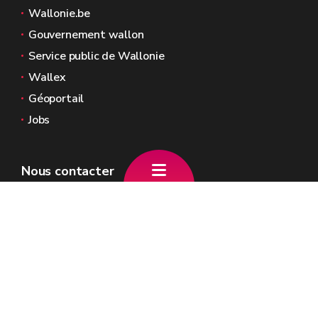
Wallonie.be
Gouvernement wallon
Service public de Wallonie
Wallex
Géoportail
Jobs
Nous contacter
Place Joséphine-Charlotte, 2
5100 Jambes
+32 (0)81 81 08 00
info.dalcq@gov.wallonie.be