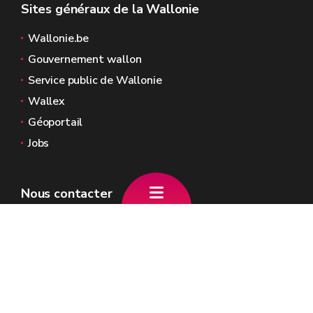
Sites généraux de la Wallonie
Wallonie.be
Gouvernement wallon
Service public de Wallonie
Wallex
Géoportail
Jobs
Nous contacter
Place Joséphine-Charlotte, 2
5100 Jambes
+32 (0)81 81 08 00
info.dalcq@gov.wallonie.be